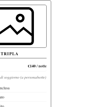
 TRIPLA
€140
/ notte
 di soggiorno (a persona/notte)
inclusa
ato
ito