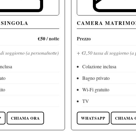
 SINGOLA
CAMERA MATRIMO
€50
/ notte
Prezzo
 di soggiorno (a persona/notte)
+ €1,50 tassa di soggiorno (a 
inclusa
Colazione inclusa
ato
Bagno privato
ito
Wi-Fi gratuito
TV
P
CHIAMA ORA
WHATSAPP
CHIAMA 