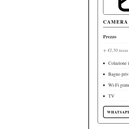
CAMERA
Prezzo
+ €1,50 tassa
Colazione 
Bagno priv
Wi-Fi gratu
TV
WHATSAP