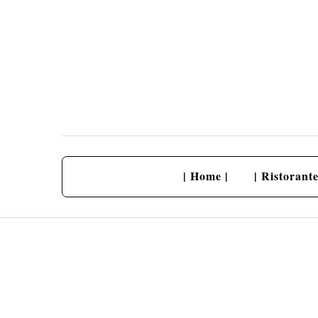
Skip
to
content
| Home |
| Ristorante