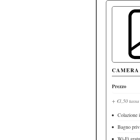
CAMERA
Prezzo
+ €1,50 tassa
Colazione 
Bagno priv
Wi-Fi gratu