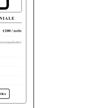
NIALE
€100
/ notte
persona/notte)
ORA